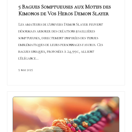
c
5 Bagues Somptueuses aux Motifs des
Kimonos de Vos Heros Demon Slayer
o
u
Les amateurs de l'univers Demon Slayer peuvent
désormais arborer des créations joaillières
p
somptueuses, directement inspirées des tenues
2
emblématiques de leurs personnages favoris. Ces
bagues uniques, proposées à 24,99€, allient
f
l'élégance…
o
9 mai 2025
u
d
r
e