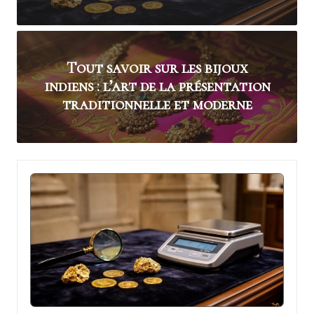
c
o
u
Tout savoir sur les bijoux
p
indiens : l’art de la présentation
traditionnelle et moderne
2
f
o
u
d
r
e