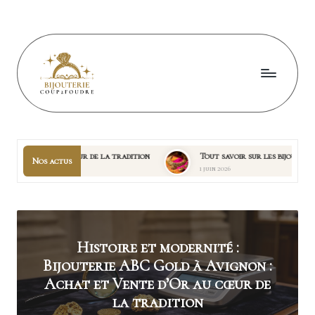
Skip
to
content
B
ij
o
œur de la tradition
Tout savoir sur les bijoux indiens : l’art de la
Nos actus
1 juin 2026
u
t
e
Histoire et modernité :
r
Bijouterie ABC Gold à Avignon :
i
Achat et Vente d’Or au cœur de
e
la tradition