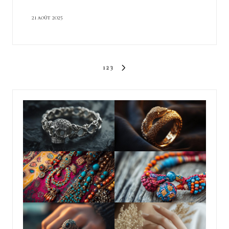
21 août 2025
Pagination
1
2
3
NEXT
des
PAGE
publications