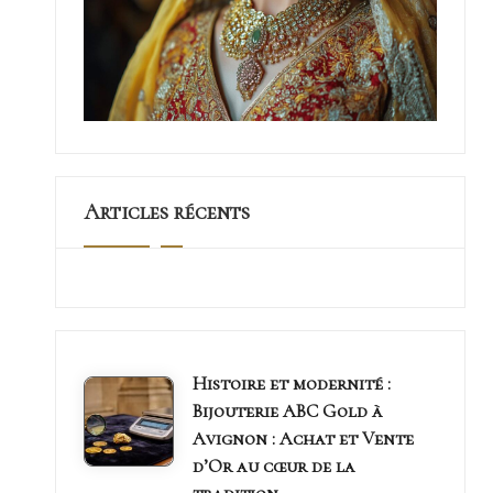
i
e
c
o
u
Articles récents
p
2
f
Histoire et modernité :
o
Bijouterie ABC Gold à
Avignon : Achat et Vente
u
d’Or au cœur de la