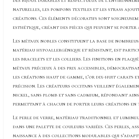
des
bijoux durables et respectueux de l’environnem
naturelles, les pompons textiles et les strass ajou
créations. Ces éléments décoratifs sont soigneusem
esthétique, créant des pièces qui peuvent se porter
Les métaux nobles constituent la base de nombreuse
matériau hypoallergénique et résistant, est particu
les bracelets et les colliers. Les finitions en plaq
métaux précieux à des prix accessibles, démocratisan
les créations haut de gamme, l’or dix-huit carats et
précision
. Les créateurs occitans veillent égalemen
nickel, sans plomb et sans cadmium, répondant ainsi
permettant à chacun de porter leurs créations en 
Le perle de verre, matériau traditionnel et lumine
dans une palette de couleurs variées. Ces perles, as
naissance à des collections modulables qui s’adapt