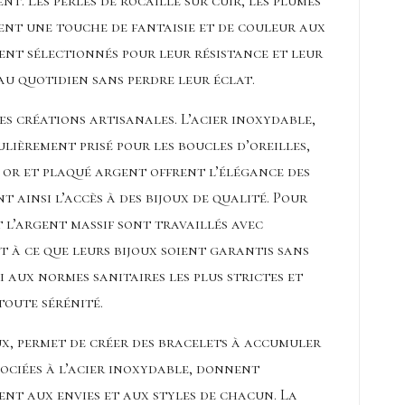
ent
. Les perles de rocaille sur cuir, les plumes
tent une touche de fantaisie et de couleur aux
ent sélectionnés pour leur résistance et leur
 au quotidien sans perdre leur éclat.
s créations artisanales. L’acier inoxydable,
lièrement prisé pour les boucles d’oreilles,
ué or et plaqué argent offrent l’élégance des
t ainsi l’accès à des bijoux de qualité. Pour
 l’
argent massif sont travaillés avec
t à ce que leurs bijoux soient garantis sans
 aux normes sanitaires les plus strictes et
toute sérénité.
ux, permet de créer des bracelets à accumuler
sociées à l’acier inoxydable, donnent
ent aux envies et aux styles de chacun. La